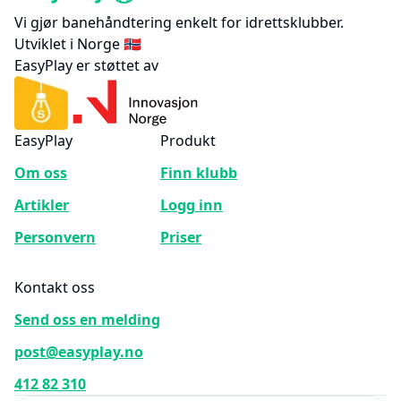
Vi gjør banehåndtering enkelt for idrettsklubber.
Utviklet i Norge 🇳🇴
EasyPlay er støttet av
EasyPlay
Produkt
Om oss
Finn klubb
Artikler
Logg inn
Personvern
Priser
Kontakt oss
Send oss en melding
post@easyplay.no
412 82 310