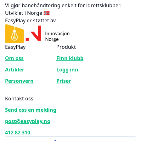
Vi gjør banehåndtering enkelt for idrettsklubber.
Utviklet i Norge 🇳🇴
EasyPlay er støttet av
EasyPlay
Produkt
Om oss
Finn klubb
Artikler
Logg inn
Personvern
Priser
Kontakt oss
Send oss en melding
post@easyplay.no
412 82 310